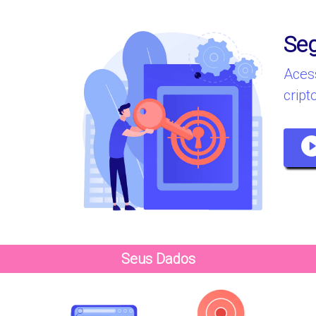
Seg
Aces
crip
Seus Dados