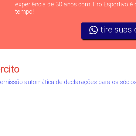
experiência de 30 anos com Tiro Esportivo é 
tempo!
tire suas
rcito
emissão automática de declarações para os sócio