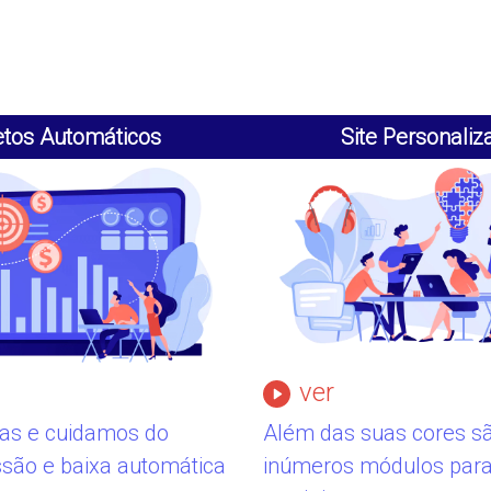
etos Automáticos
Site Personaliz
ver
las e cuidamos do
Além das suas cores s
ssão e baixa automática
inúmeros módulos para 