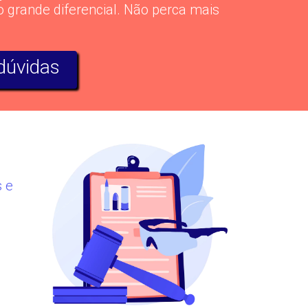
o grande diferencial. Não perca mais
 dúvidas
s e