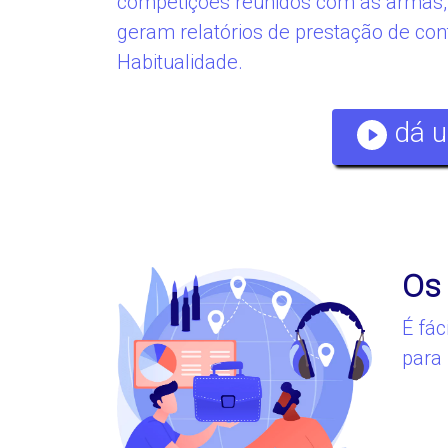
competições reunidos com as armas, 
geram relatórios de prestação de co
Habitualidade.
dá u
Os
É fác
para