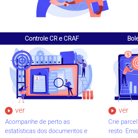
Controle CR e CRAF
Bol
ver
ver
Acompanhe de perto as
Crie parce
estatísticas dos documentos e
resto. Emi