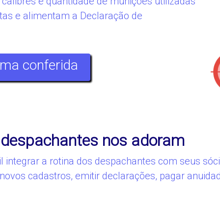
calibres e quantidade de munições utilizadas
ntas e alimentam a Declaração de
ma conferida
 despachantes nos adoram
il integrar a rotina dos despachantes com seus só
 novos cadastros, emitir declarações, pagar anuid